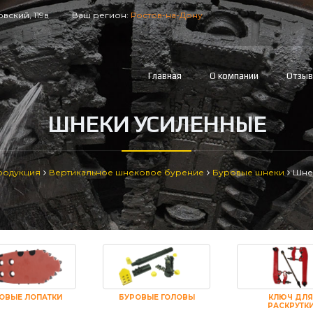
вский, 119в
Ваш регион:
Ростов-на-Дону
Главная
О компании
Отзы
ШНЕКИ УСИЛЕННЫЕ
родукция
Вертикальное шнековое бурение
Буровые шнеки
Шне
ОВЫЕ ЛОПАТКИ
БУРОВЫЕ ГОЛОВЫ
КЛЮЧ ДЛЯ
РАСКРУТК