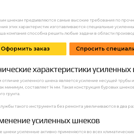
вым шнекам предъявляются самые высокие требования по прочно
ния этих характеристик изготавливаются специальные усиленн
аша компания способна решить любые задачи в области производ
Оформить заказ
Спросить специал
нические характеристики усиленных
 отличие усиленного шнека является усиление несущей трубы 
как минимум, составляет 14 мм. Такая конструкция буровых шнек
го грунта.
лужбы такого инструмента без ремонта увеличиваются в два ра
менение усиленных шнеков
 шнеки усиленные активно применяются во всех климатических 