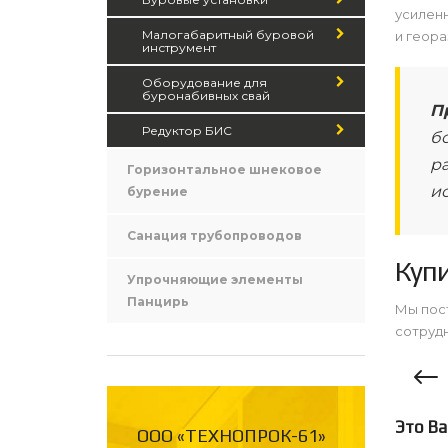
усиленн
Малогабаритный буровой
и геора
инструмент
Оборудование для
буронабивных свай
П
Редуктор БИС
бо
р
Горизонтальное шнековое
и
бурение
Санация трубопроводов
Купи
Упрочняющие элементы
Панцирь
Мы пос
сотрудн
Это Ва
ООО «ТЕХНОПРОК-61»