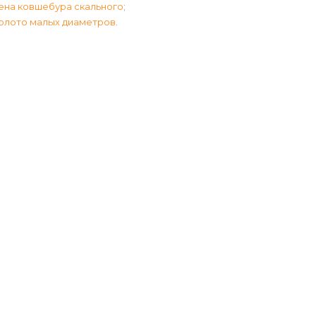
ена ковшебура скального
;
олото малых диаметров
.