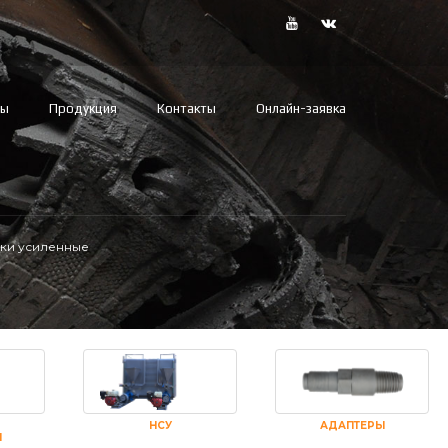
вы
Продукция
Контакты
Онлайн-заявка
ки усиленные
НСУ
АДАПТЕРЫ
И