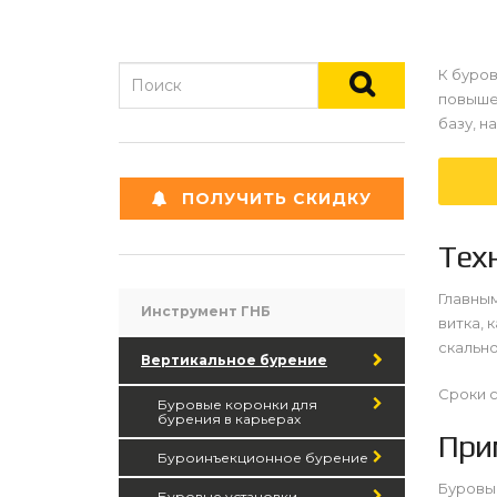
К буро
повыше
базу, н
ПОЛУЧИТЬ СКИДКУ
Тех
Главным
Инструмент ГНБ
витка, 
скально
Вертикальное бурение
Сроки с
Буровые коронки для
бурения в карьерах
При
Буроинъекционное бурение
Буровые
Буровые установки