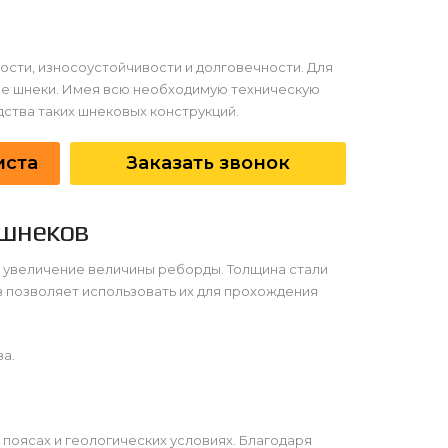
сти, износоустойчивости и долговечности. Для
ые шнеки. Имея всю необходимую техническую
ства таких шнековых конструкций.
иста
Заказать звонок
 шнеков
и увеличение величины реборды. Толщина стали
ов позволяет использовать их для прохождения
за.
поясах и геологических условиях. Благодаря