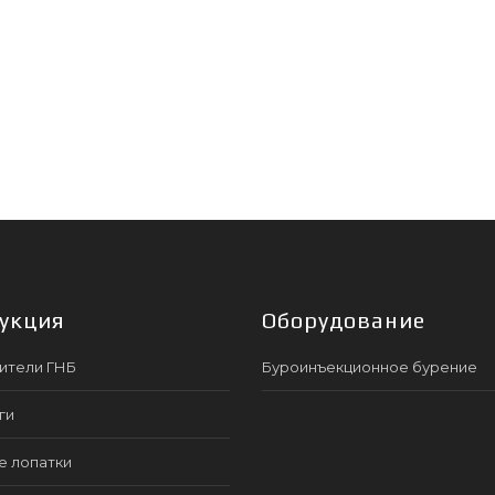
укция
Оборудование
ители ГНБ
Буроинъекционное бурение
ги
е лопатки