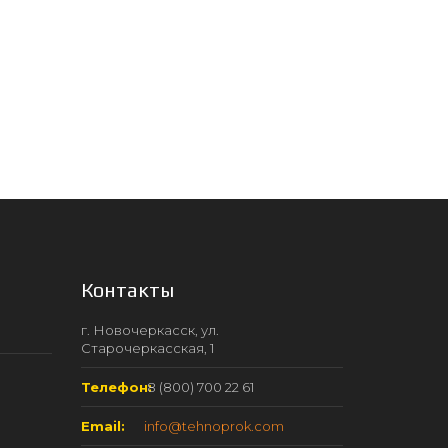
Контакты
г. Новочеркасск, ул.
Старочеркасская, 1
Телефон:
8 (800) 700 22 61
Email:
info@tehnoprok.com