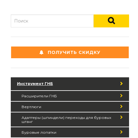
ПОЛУЧИТЬ СКИДКУ
Инструмент ГНБ
Расширители ГНБ
Вертлюги
Адаптеры (шпиндели) переходы для буровых
штанг
Буровые лопатки