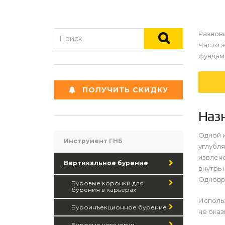
Разнов
Часто 
фундам
ПОЛУЧИТЬ СКИДКУ
Наз
Одной и
Инструмент ГНБ
углубля
извлеч
Вертикальное бурение
внутрь 
Одновр
Буровые коронки для
бурения в карьерах
Исполь
Буроинъекционное бурение
не оказ
Буровые установки