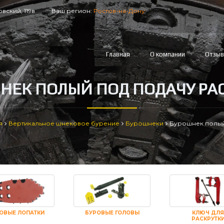
вский, 119в
Ваш регион:
Ростов-на-Дону
Главная
О компании
Отзы
НЕК ПОЛЫЙ ПОД ПОДАЧУ РА
я
Вертикальное шнековое бурение
Бурошнеки
Бурошнек полый
ОВЫЕ ЛОПАТКИ
БУРОВЫЕ ГОЛОВЫ
КЛЮЧ ДЛЯ
РАСКРУТК