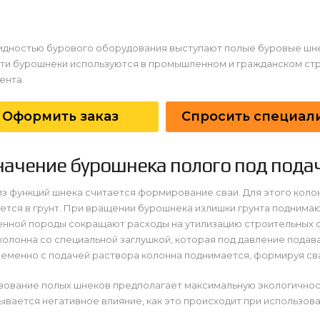
идностью бурового оборудования выступают полые буровые шне
эти бурошнеки используются в промышленном и гражданском стр
ента.
Оформить заказ
Спросить специал
начение бурошнека полого под подач
з функций шнека считается формирование сваи. Для этого колон
ется в грунт. При вращении бурошнека излишки грунта подним
енной породы сокращают расходы на утилизацию строительных 
колонна со специальной заглушкой, которая под давление подав
еменно с подачей раствора колонна поднимается, формируя св
зование полых шнеков предполагает максимальную экологичност
ывается негативное влияние, как это происходит при использова