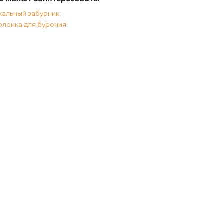
кальный забурник
;
олонка для бурения
.