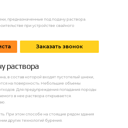
ки, предназначенные под подачу раствора.
оительстве при устройстве свайного
иста
Заказать звонок
у раствора
на, в состав которой входят пустотелый шнеки,
аются на поверхность. Небольшие объемы
отходов. Для предупреждения попадания породы
аемого в нее раствора открывается.
аю.
ь. При этом способе на стоящие рядом здания
нии других технологий бурения.