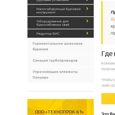
Малогабаритный буровой
П
инструмент
б
Оборудование для
буронабивных свай
к
пр
Редуктор БИС
Горизонтальное шнековое
бурение
Где
Санация трубопроводов
Компан
получа
Упрочняющие элементы
Панцирь
Чтобы о
либо ос
ООО «ТЕХНОПРОК-61»
Это Ва