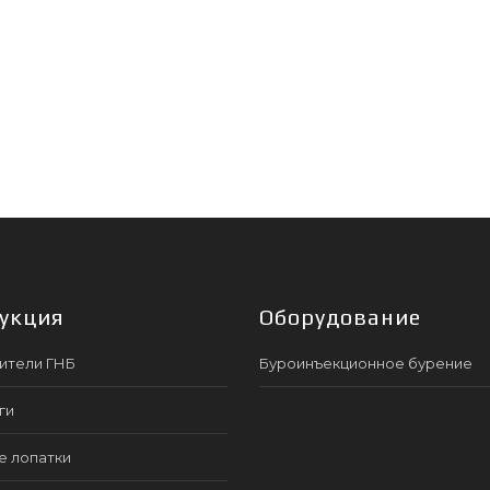
укция
Оборудование
ители ГНБ
Буроинъекционное бурение
ги
е лопатки