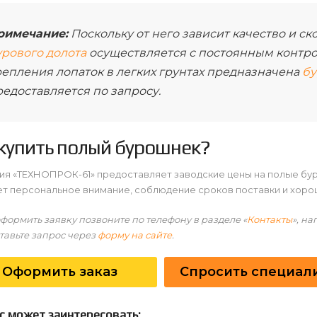
римечание:
Поскольку от него зависит качество и с
урового долота
осуществляется с постоянным контро
репления лопаток в легких грунтах предназначена
бу
едоставляется по запросу.
 купить полый бурошнек?
ия «ТЕХНОПРОК-61» предоставляет заводские цены на полые бур
ет персональное внимание, соблюдение сроков поставки и хоро
формить заявку позвоните по телефону в разделе «
Контакты
», н
тавьте запрос через
форму на сайте
.
Оформить заказ
Спросить специал
с может заинтересовать: