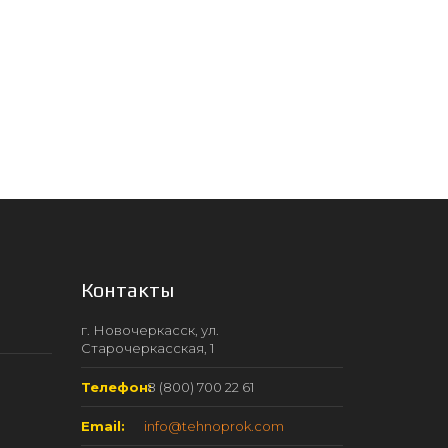
Контакты
г. Новочеркасск, ул.
Старочеркасская, 1
Телефон:
8 (800) 700 22 61
Email:
info@tehnoprok.com