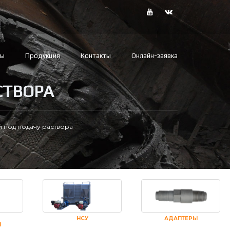
вы
Продукция
Контакты
Онлайн-заявка
СТВОРА
 под подачу раствора
НСУ
АДАПТЕРЫ
И