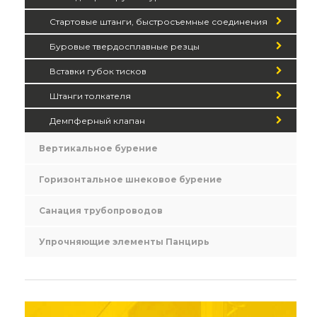
Стартовые штанги, быстросъемные соединения
Буровые твердосплавные резцы
Вставки губок тисков
Штанги толкателя
Демпферный клапан
Вертикальное бурение
Горизонтальное шнековое бурение
Санация трубопроводов
Упрочняющие элементы Панцирь