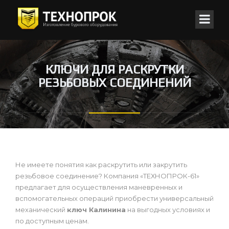
КЛЮЧИ ДЛЯ РАСКРУТКИ
РЕЗЬБОВЫХ СОЕДИНЕНИЙ
Не имеете понятия как раскрутить или закрутить
резьбовое соединение? Компания «ТЕХНОПРОК-61»
предлагает для осуществления маневренных и
вспомогательных операций приобрести универсальный
механический
ключ Калинина
на выгодных условиях и
по доступным ценам.