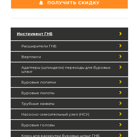
ПОЛУЧИТЬ СКИДКУ
Инструмент ГНБ
Расширители ГНБ
Вертлюги
Адаптеры (шпиндели) переходы для буровых
штанг
Буровые лопатки
Буровые пилоты
Трубные захваты
Насосно-смесительный узел (НСУ)
Буровые головы
Ключ для раскрутки буровых штанг ГНБ